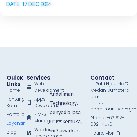
DATE: 17 DEC 2024
Quick
Services
Contact
Links
Web
Jl. Putri Hijau, No.17
Home
Development
Medan, Sumatera
Andaliman
Utara
Tentang
Apps
Email:
Technology,
Kami
Development
andalimantech@gma
penyedia jasa
Portfolio
SIMRS
Phone: +62 812-
Management
IT terkemuka,
Layanan
6021-4576
Wordpress
menawarkan
Blog
Hours: Mon-Fri
Development