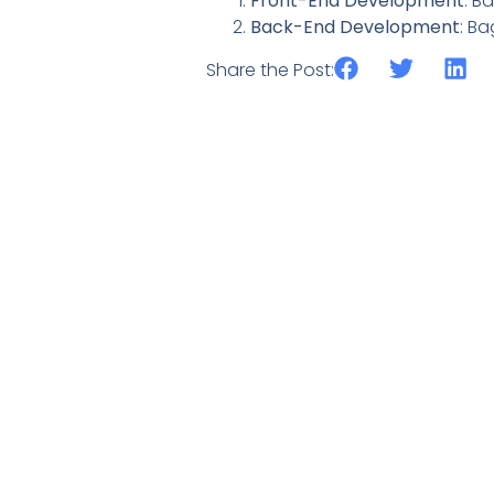
Front-End Development
: B
Back-End Development
: Ba
Share the Post: