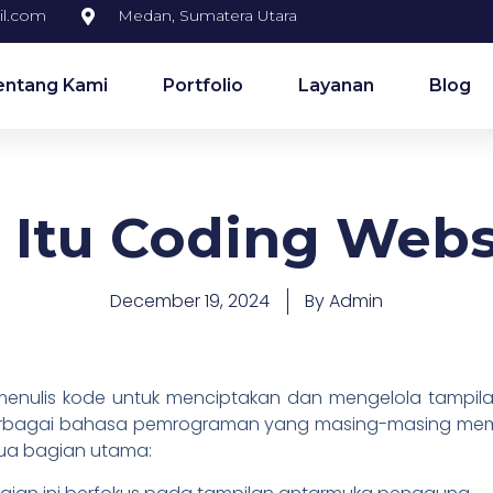
il.com
Medan, Sumatera Utara
entang Kami
Portfolio
Layanan
Blog
 Itu Coding Webs
December 19, 2024
By
Admin
enulis kode untuk menciptakan dan mengelola tampilan
erbagai bahasa pemrograman yang masing-masing memili
dua bagian utama: