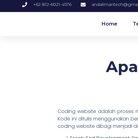
+62 812-6021-4576
andalimantech@gma
Home
T
Apa
Coding website adalah proses m
Kode ini ditulis menggunakan b
coding website dibagi menjadi 