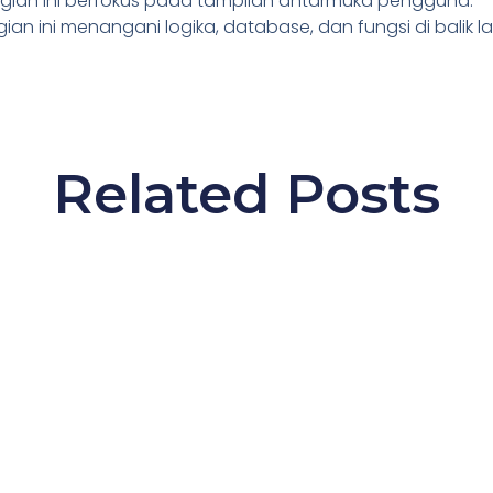
agian ini berfokus pada tampilan antarmuka pengguna.
gian ini menangani logika, database, dan fungsi di balik la
Related Posts